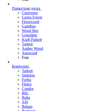
Паркетная доска
Синтерос
Green Forest
Floorwood
Galathea
Wood Bee
Greenline
Kraft Parkett
Tarkett
Amber Wood
Auswood
Еще
Ковролин
Tarkett
Sintelon
Forbo
Flotex
Condor
BIG
Balta
AW
Balsan
Bonkeel