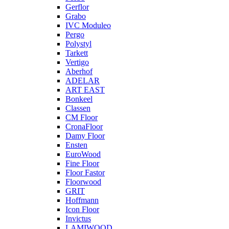
Gerflor
Grabo
IVC Moduleo
Pergo
Polystyl
Tarkett
Vertigo
Aberhof
ADELAR
ART EAST
Bonkeel
Classen
CM Floor
CronaFloor
Damy Floor
Ensten
EuroWood
Fine Floor
Floor Fastor
Floorwood
GRIT
Hoffmann
Icon Floor
Invictus
LAMIWOOD