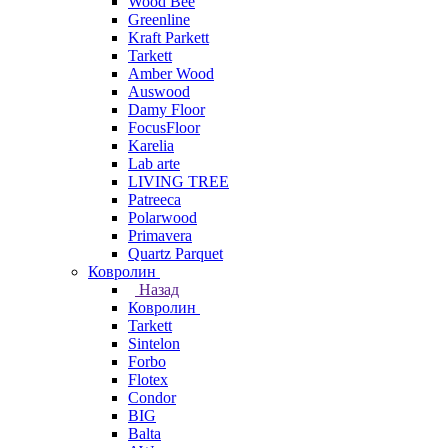
Wood Bee
Greenline
Kraft Parkett
Tarkett
Amber Wood
Auswood
Damy Floor
FocusFloor
Karelia
Lab arte
LIVING TREE
Patreeca
Polarwood
Primavera
Quartz Parquet
Ковролин
Назад
Ковролин
Tarkett
Sintelon
Forbo
Flotex
Condor
BIG
Balta