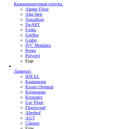
Кварцвиниловая плитка
Alpine Floor
Alta Step
Aquafloor
DeART
Forbo
Gerflor
Grabo
IVC Moduleo
Pergo
Polystyl
Еще
Ламинат
IDEAL
Kastamonu
Krono Original
Kronospan
Kronotex
Loc Floor
Floorwood
Aberhof
AGT
Classen
Еще