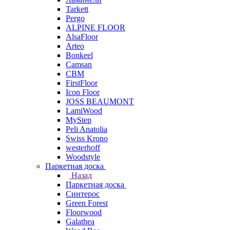
Tarkett
Pergo
ALPINE FLOOR
AlsaFloor
Arteo
Bonkeel
Camsan
CBM
FirstFloor
Icon Floor
JOSS BEAUMONT
LamiWood
MyStep
Peli Anatolia
Swiss Krono
westerhoff
Woodstyle
Паркетная доска
Назад
Паркетная доска
Синтерос
Green Forest
Floorwood
Galathea