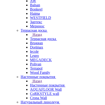
AW
Balsan
Bonkeel
Haima
WESTFIELD
Зартекс
Меринос
Террасная доска
Назад
Террасная доска
Bruggan
Dortmax
lecole
Legro
MEGADECK
Polivan
Terrapol
Wood Family
Настенные покрытия
Назад
Настенные покрытия
AQUAFLOOR Wall
CoRKSTYLE wall
Crona Wall
Натуральный линолеум