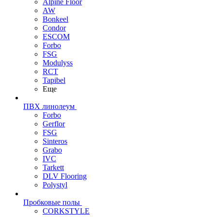
Alpine Floor
AW
Bonkeel
Condor
ESCOM
Forbo
FSG
Modulyss
RCT
Tapibel
Еще
ПВХ линолеум
Forbo
Gerflor
FSG
Sinteros
Grabo
IVC
Tarkett
DLV Flooring
Polystyl
Пробковые полы
CORKSTYLE