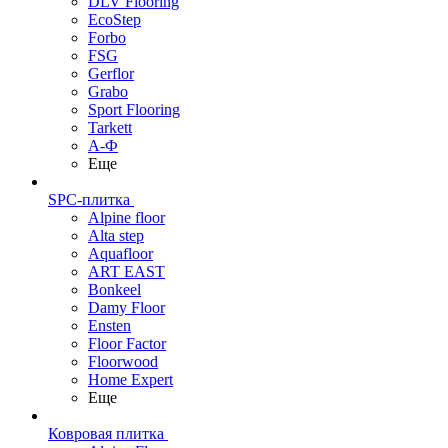
DLV Flooring
EcoStep
Forbo
FSG
Gerflor
Grabo
Sport Flooring
Tarkett
А-Ф
Еще
SPC-плитка
Alpine floor
Alta step
Aquafloor
ART EAST
Bonkeel
Damy Floor
Ensten
Floor Factor
Floorwood
Home Expert
Еще
Ковровая плитка