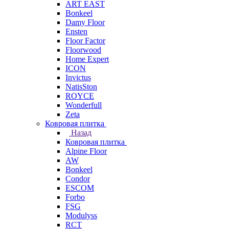
ART EAST
Bonkeel
Damy Floor
Ensten
Floor Factor
Floorwood
Home Expert
ICON
Invictus
NatisSton
ROYCE
Wonderfull
Zeta
Ковровая плитка
Назад
Ковровая плитка
Alpine Floor
AW
Bonkeel
Condor
ESCOM
Forbo
FSG
Modulyss
RCT