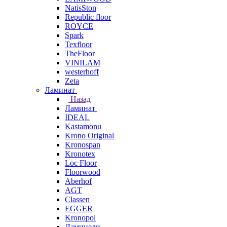
NatisSton
Republic floor
ROYCE
Spark
Texfloor
TheFloor
VINILAM
westerhoff
Zeta
Ламинат
Назад
Ламинат
IDEAL
Kastamonu
Krono Original
Kronospan
Kronotex
Loc Floor
Floorwood
Aberhof
AGT
Classen
EGGER
Kronopol
Ламинели