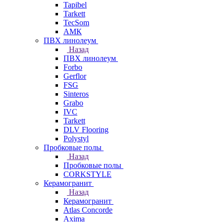
Tapibel
Tarkett
TecSom
АМК
ПВХ линолеум
Назад
ПВХ линолеум
Forbo
Gerflor
FSG
Sinteros
Grabo
IVC
Tarkett
DLV Flooring
Polystyl
Пробковые полы
Назад
Пробковые полы
CORKSTYLE
Керамогранит
Назад
Керамогранит
Atlas Concorde
Axima