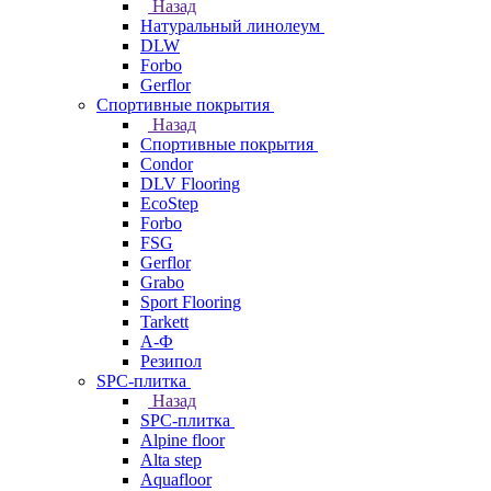
Назад
Натуральный линолеум
DLW
Forbo
Gerflor
Спортивные покрытия
Назад
Спортивные покрытия
Condor
DLV Flooring
EcoStep
Forbo
FSG
Gerflor
Grabo
Sport Flooring
Tarkett
А-Ф
Резипол
SPC-плитка
Назад
SPC-плитка
Alpine floor
Alta step
Aquafloor