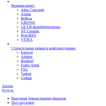
Керамогранит
Atlas Concorde
Axima
Belleza
GRESSE
LB LB lasselsbergergroup
NT Ceramic
ProGRES
VITRA
Строительная химия и комплектующие
Eurocol
Arbiton
Bonkeel
Forbo Arlok
FSG
Tarkett
Unique
Акции
Услуги
Выездная демонстрация образцов
Пол под ключ